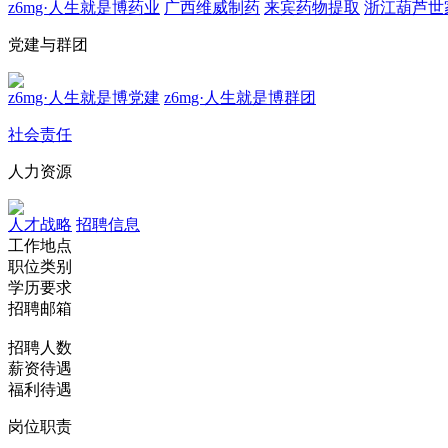
z6mg·人生就是博药业
广西维威制药
来宾药物提取
浙江葫芦世
党建与群团
z6mg·人生就是博党建
z6mg·人生就是博群团
社会责任
人力资源
人才战略
招聘信息
工作地点
职位类别
学历要求
招聘邮箱
招聘人数
薪资待遇
福利待遇
岗位职责